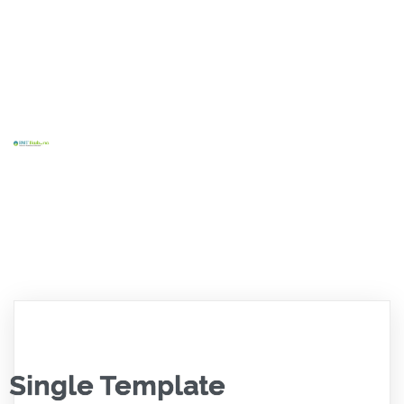
Home
Tentang Kami
Layanan Kami
Kontak
Blog
Sosial
Single Template