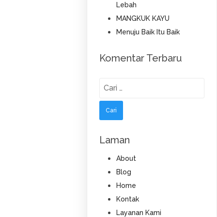
Lebah
MANGKUK KAYU
Menuju Baik Itu Baik
Komentar Terbaru
Cari
untuk:
Laman
About
Blog
Home
Kontak
Layanan Kami