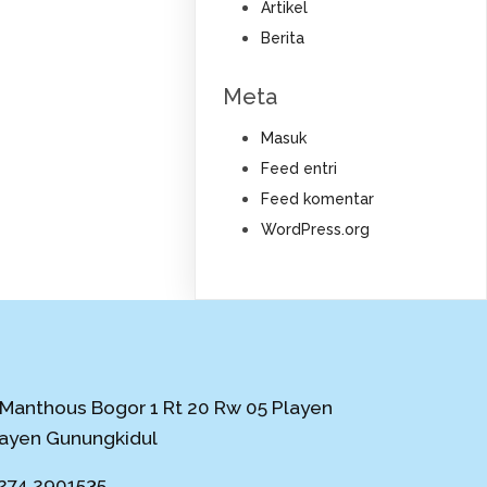
Artikel
Berita
Meta
Masuk
Feed entri
Feed komentar
WordPress.org
 Manthous Bogor 1 Rt 20 Rw 05 Playen
layen Gunungkidul
274 2901535