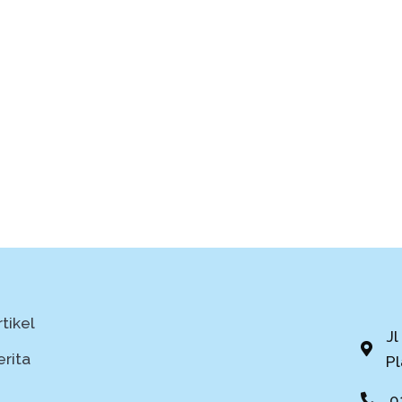
tikel
Jl
erita
P
0