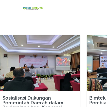
Sosialisasi Dukungan
Bimtek
Pemerintah Daerah dalam
Pembia