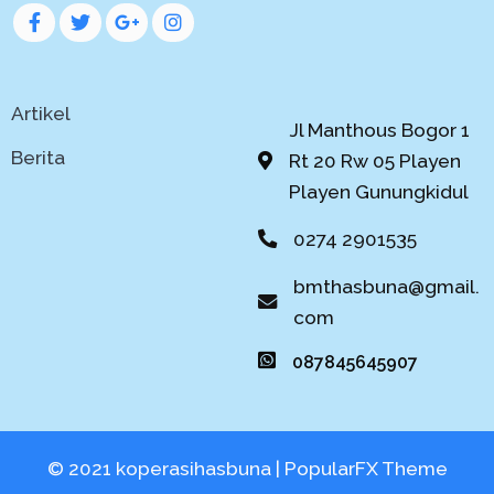
Artikel
Jl Manthous Bogor 1
Berita
Rt 20 Rw 05 Playen
Playen Gunungkidul
0274 2901535
bmthasbuna@gmail.
com
087845645907
© 2021 koperasihasbuna |
PopularFX Theme