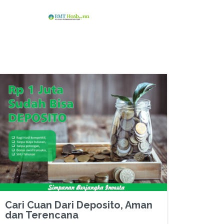
Cari Cuan Dari Deposito, Aman
dan Terencana