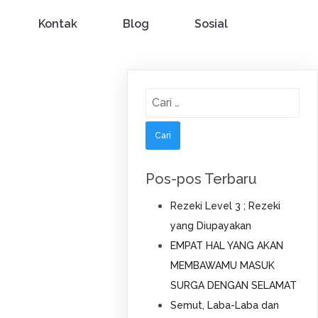
Kontak
Blog
Sosial
Cari
untuk:
Pos-pos Terbaru
Rezeki Level 3 ; Rezeki
yang Diupayakan
EMPAT HAL YANG AKAN
MEMBAWAMU MASUK
SURGA DENGAN SELAMAT
Semut, Laba-Laba dan