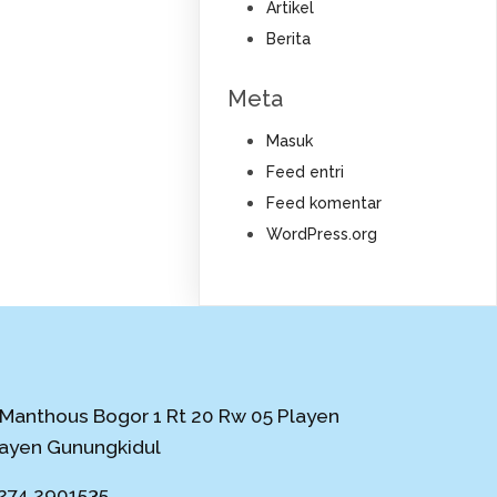
Artikel
Berita
Meta
Masuk
Feed entri
Feed komentar
WordPress.org
 Manthous Bogor 1 Rt 20 Rw 05 Playen
layen Gunungkidul
274 2901535