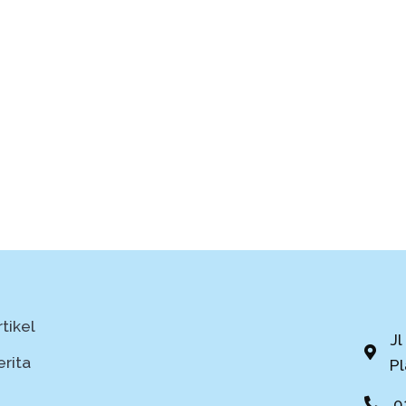
tikel
Jl
erita
P
0