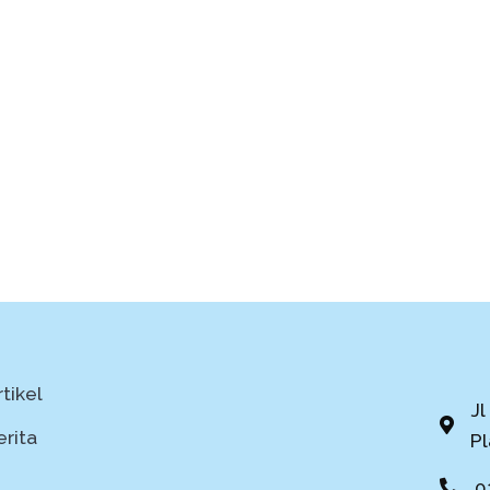
tikel
Jl
erita
P
0