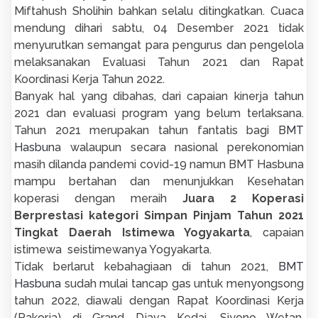
Miftahush Sholihin bahkan selalu ditingkatkan. Cuaca
mendung dihari sabtu, 04 Desember 2021 tidak
menyurutkan semangat para pengurus dan pengelola
melaksanakan Evaluasi Tahun 2021 dan Rapat
Koordinasi Kerja Tahun 2022.
Banyak hal yang dibahas, dari capaian kinerja tahun
2021 dan evaluasi program yang belum terlaksana.
Tahun 2021 merupakan tahun fantatis bagi B
MT
Hasbun
a walaupun secara nasional perekonomian
masih dilanda pandemi covid-19 namun BMT Hasbuna
mampu bertahan dan menunjukkan Kesehatan
koperasi dengan meraih
Juara 2 Koperasi
Berprestasi kategori Simpan Pinjam Tahun 2021
Tingkat Daerah Istimewa Yogyakarta
, capaian
istimewa seistimewanya Yogyakarta.
Tidak berlarut kebahagiaan di tahun 2021,
BMT
Hasbuna
sudah mulai tancap gas untuk menyongsong
tahun 2022, diawali dengan Rapat Koordinasi Kerja
(Rakorja) di Grand Djava Kedai, Siyono Wetan,