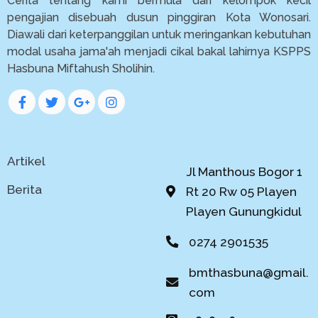
Cerita tentang kami bermula dari kelompok kecil
pengajian disebuah dusun pinggiran Kota Wonosari.
Diawali dari keterpanggilan untuk meringankan kebutuhan
modal usaha jama'ah menjadi cikal bakal lahirnya KSPPS
Hasbuna Miftahush Sholihin.
Artikel
Jl Manthous Bogor 1
Berita
Rt 20 Rw 05 Playen
Playen Gunungkidul
0274 2901535
bmthasbuna@gmail.
com